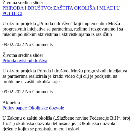
Životna sredina slider
PRIRODA I DRUŠTVO: ZAŠTITA OKOLIŠA I MLADI U
POLITICI
U okviru projekta „Priroda i društvo“ koji implementira Mreža
progresivnih inicijativa sa partnerima, radimo i razgovaramo i sa
mladim političkim aktivistima i aktivistkinjama iz različitih
09.02.2022
No Comments
Životna sredina slider
Priroda ovisi od društva
U okviru projekta Priroda i društvo, Mreža progresivnih inicijativa
sa partnerima realizirala je kratki video čiji cilj je podsjetiti na
probleme u zaštiti okoliša koje
09.02.2022
No Comments
Aktuelno
Policy paper: Okolinske dozvole
U Zakonu o zaštiti okoliša („Službene novine Federacije BiH“, broj
15/21) okolinska dozvola definisana je: „Okolinska dozvola –
rješenje kojim se propisuju mjere i uslovi