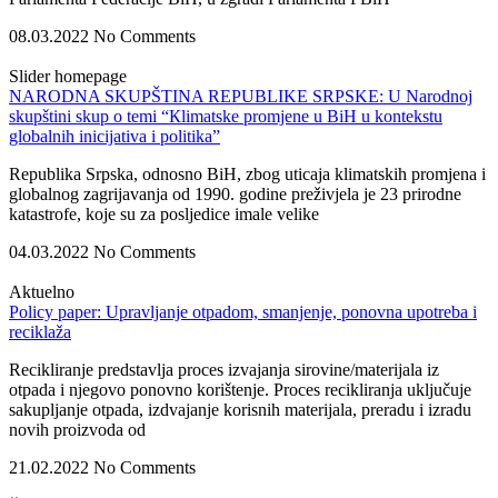
08.03.2022
No Comments
Slider homepage
NARODNA SKUPŠTINA REPUBLIKE SRPSKE: U Narodnoj
skupštini skup o temi “Кlimatske promjene u BiH u kontekstu
globalnih inicijativa i politika”
Republika Srpska, odnosno BiH, zbog uticaja klimatskih promjena i
globalnog zagrijavanja od 1990. godine preživjela je 23 prirodne
katastrofe, koje su za posljedice imale velike
04.03.2022
No Comments
Aktuelno
Policy paper: Upravljanje otpadom, smanjenje, ponovna upotreba i
reciklaža
Recikliranje predstavlja proces izvajanja sirovine/materijala iz
otpada i njegovo ponovno korištenje. Proces recikliranja uključuje
sakupljanje otpada, izdvajanje korisnih materijala, preradu i izradu
novih proizvoda od
21.02.2022
No Comments