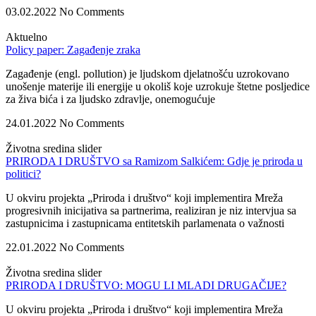
03.02.2022
No Comments
Aktuelno
Policy paper: Zagađenje zraka
Zagađenje (engl. pollution) je ljudskom djelatnošću uzrokovano
unošenje materije ili energije u okoliš koje uzrokuje štetne posljedice
za živa bića i za ljudsko zdravlje, onemogućuje
24.01.2022
No Comments
Životna sredina slider
PRIRODA I DRUŠTVO sa Ramizom Salkićem: Gdje je priroda u
politici?
U okviru projekta „Priroda i društvo“ koji implementira Mreža
progresivnih inicijativa sa partnerima, realiziran je niz intervjua sa
zastupnicima i zastupnicama entitetskih parlamenata o važnosti
22.01.2022
No Comments
Životna sredina slider
PRIRODA I DRUŠTVO: MOGU LI MLADI DRUGAČIJE?
U okviru projekta „Priroda i društvo“ koji implementira Mreža