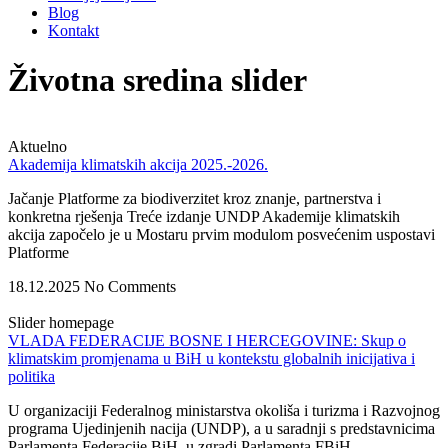
Blog
Kontakt
Životna sredina slider
Aktuelno
Akademija klimatskih akcija 2025.-2026.
Jačanje Platforme za biodiverzitet kroz znanje, partnerstva i
konkretna rješenja Treće izdanje UNDP Akademije klimatskih
akcija započelo je u Mostaru prvim modulom posvećenim uspostavi
Platforme
18.12.2025
No Comments
Slider homepage
VLADA FEDERACIJE BOSNE I HERCEGOVINE: Skup o
klimatskim promjenama u BiH u kontekstu globalnih inicijativa i
politika
U organizaciji Federalnog ministarstva okoliša i turizma i Razvojnog
programa Ujedinjenih nacija (UNDP), a u saradnji s predstavnicima
Parlamenta Federacije BiH, u zgradi Parlamenta FBiH