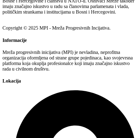
Bosne i Hercegovine i članstva u NATO-u. Osnivači Mreže također
imaju značajno iskustvo u radu sa članovima parlamenata i vlada,
političkim strankama i institucijama u Bosni i Hercegovini.
Copyright © 2025 MPI - Mreža Progresivnih Incijativa.
Informacije
Mreža progresivnih inicijativa (MPI) je nevladina, neprofitna
organizacija oformljena od strane grupe pojedinaca, kao svojevrsna
platforma koja okuplja profesionalce koji imaju značajno iskustvo
rada u civilnom društvu.
Lokacija