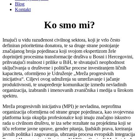
Blog
Kontakt
Ko smo mi?
Imajući u vidu razuđenost civilnog sektora, koji je vrlo često
definiran prioritetima donatora, te sa druge strane postojanje
značajanog broja pojedinaca koji svojom ekspertizom žele
doprinijeti procesima transformacije društva u Bosni i Hercegovini,
prihvatajući realnost i prilike u BiH, te shvatajući neophodnost
uključivanja u društvene i političke procese investiranjem ličnih
kapaciteta, oformljeno je Udruženje „Mreža progresivnih
inicijativa“. Ciljevi ovog udruženja su umrežavanje i jačanje
produktivnosti, te unapređenje komunikacije između nevladinih
organizacija, izabranih i imenovanih zvaničnika i medija u širokom
spektru.
Mreža progresivnih inicijativa (MPI) je nevladina, neprofitna
organizacija oformljena od strane grupe pojedinaca, kao svojevrsna
platforma koja okuplja profesionalce koji imaju značajno iskustvo
rada u civilnom društvu, te iza sebe rezultate na projektima koji se
tiču reforme javne uprave, gender pitanja, ljudskih prava, kreiranja
javnih politika i zagovaranja, ubrzanja procesa evropskih integracija