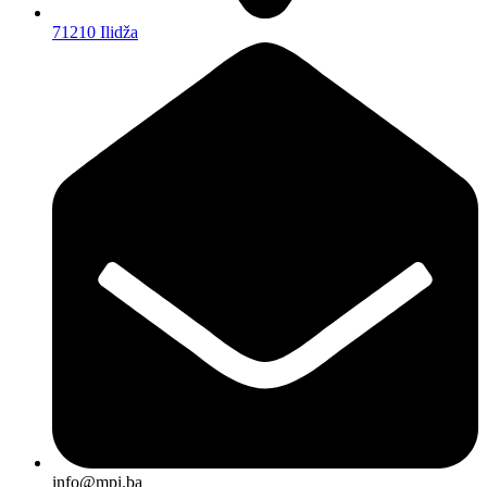
71210 Ilidža
info@mpi.ba