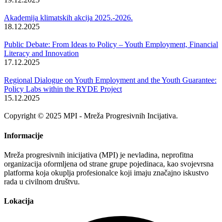
Akademija klimatskih akcija 2025.-2026.
18.12.2025
Public Debate: From Ideas to Policy – Youth Employment, Financial
Literacy and Innovation
17.12.2025
Regional Dialogue on Youth Employment and the Youth Guarantee:
Policy Labs within the RYDE Project
15.12.2025
Copyright © 2025 MPI - Mreža Progresivnih Incijativa.
Informacije
Mreža progresivnih inicijativa (MPI) je nevladina, neprofitna
organizacija oformljena od strane grupe pojedinaca, kao svojevrsna
platforma koja okuplja profesionalce koji imaju značajno iskustvo
rada u civilnom društvu.
Lokacija