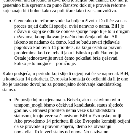
generalno bila spremna za puno članstvo dok nije provela reforme
koje znaju biti bolne kako za političare tako i za stanovništvo.
Generalno te reforme vode ka boljem životu. Da li će za nas
proces trajati duže ili sporije, ovisi naravno o nama. BiH je
država u kojoj se odluke donose sporije nego li je to u drugim
državama, komplikovan je način donošenja odluke. Ali
iskreno se nadamo da ćemo, kad se budu stvari rješavale
pogotovo kod ovih 14 prioriteta, na kraju ostati sa pravim
problemima koji će trebati jaku i istinsku političku volju.
Ostale jednostavnije stvari ćemo pokušati brže rješavati,
koliko je to moguće – poručio je.
Kako podsjeća, u periodu koji slijedi ocjenjivat će se napredak BiH,
u kontekstu 14 prioriteta. Evropska komisija će ocijeniti da li je ono
što je urađeno dovoljno za potencijalno dobivanje kandidatskog
statusa.
Po posljednjim ocjenama iz Brisela, ako nastavimo ovim
tempom, mogli bismo očekivati kandidatski status sljedeće
godine. Četrnaest prioriteta nema veze s kandidatskim
statusom, imaju veze sa članstvom BiH u Evropskoj uniji.
Ako provedemo 14 prioriteta ili ako Evropska komisiji ocijeni
da se provode u pravom smjeru, idemo ka otvaranju
poglavlja. To je veći status od onoga što nazivamo