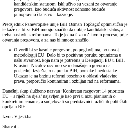
kandidatskim statusom. Isključivo su vezani za otvaranje
pregovora, kao buduća aktivnost odnosno buduće
punopravno članstvo – kazao je.
Predsjednik Panevropske unije BiH Osman Topčagić optimističan je
te kaže da bi za BiH mnogo značilo da dobije kandidatski status, a
treba nastaviti s reformama. To je jedna faza u čitavom procesu, prije
otvaranja pregovora, a za nas bi mnogo značilo.
Otvorili bi se kasnije pregovori, po poglavljima, po novoj
metodologiji EU. Dalo bi to pozitivnu poruku optimizma u
našu stvarnost, koja nam je potrebna u Delegaciji EU u BiH.
Krasimir Nicolov osvrnuo se u današnjem govoru na
posljednji izvještaj o napretku BiH, pomake i nedostatke.
Ukazao je na brzinu reformi posebno u oblasti vladavine
prava, preporučio kontinuiran i ozbiljan rad na reformama.
Današnji skup službeno nazvan ‘Konkretan razgovor: 14 prioriteta
EU – s riječi na djela’ najavljen je kao prvi u nizu planiranih o
konkretnim temama, a sudjelovali su predstavnici različitih političkih
opcija u BiH.
Izvor: Vijesti.ba
Share it :