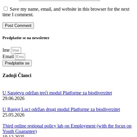
Save my name, email, and website in this browser for the next
time I comment.
Predplatite se na newsletter
Ime
Email
Predplatite se
Zadnji Članci
U Sarajevu održan treći modul Platforme za biodiverzitet
29.06.2026
U Banjoj Luci održan drugi modul Platforme za biodiverzitet
25.05.2026
Third online regional policy lab on Employment (with the focus on
Youth Guarantee)
19.12.2025