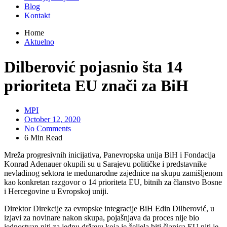
Blog
Kontakt
Home
Aktuelno
Dilberović pojasnio šta 14
prioriteta EU znači za BiH
MPI
October 12, 2020
No Comments
6 Min Read
Mreža progresivnih inicijativa, Panevropska unija BiH i Fondacija
Konrad Adenauer okupili su u Sarajevu političke i predstavnike
nevladinog sektora te međunarodne zajednice na skupu zamišljenom
kao konkretan razgovor o 14 prioriteta EU, bitnih za članstvo Bosne
i Hercegovine u Evropskoj uniji.
Direktor Direkcije za evropske integracije BiH Edin Dilberović, u
izjavi za novinare nakon skupa, pojašnjava da proces nije bio
jednostvan niti za jednu državu koja je željela biti članica EU niti je