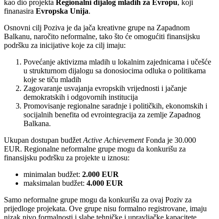
kao dio projekta
Regionalni dijalog mladih za Evropu
, koji
finanasira
Evropska Unija
.
Osnovni cilj Poziva je da jača kreativne grupe na Zapadnom
Balkanu, naročito neformalne, tako što će omogućiti finansijsku
podršku za inicijative koje za cilj imaju:
Povećanje aktivizma mladih u lokalnim zajednicama i učešće
u strukturnom dijalogu sa donosiocima odluka o politikama
koje se tiču mladih
Zagovaranje usvajanja evropskih vrijednosti i jačanje
demokratskih i odgovornih institucija
Promovisanje regionalne saradnje i političkih, ekonomskih i
socijalnih benefita od evrointegracija za zemlje Zapadnog
Balkana.
Ukupan dostupan budžet
Active Achievement
Fonda je 30.000
EUR. Regionalne neformalne grupe mogu da konkurišu za
finansijsku podršku za projekte u iznosu:
minimalan budžet:
2.000 EUR
maksimalan budžet:
4.000 EUR
Samo neformalne grupe mogu da konkurišu za ovaj Poziv za
prijedloge projekata. Ove grupe nisu formalno registrovane, imaju
nizak nivo formalnosti i slabe tehničke i upravljačke kapacitete.