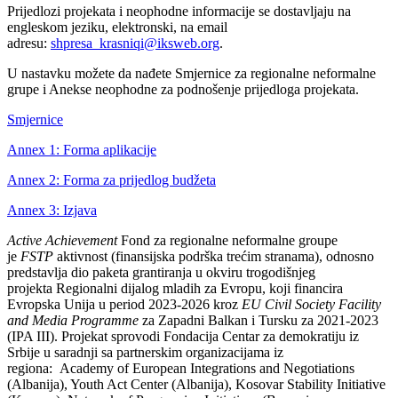
Prijedlozi projekata i neophodne informacije se dostavljaju na
engleskom jeziku, elektronski, na email
adresu:
shpresa_krasniqi@iksweb.org
.
U nastavku možete da nađete Smjernice za regionalne neformalne
grupe i Anekse neophodne za podnošenje prijedloga projekata.
Smjernice
Annex 1: Forma aplikacije
Annex 2: Forma za prijedlog budžeta
Annex 3: Izjava
Active Achievement
Fond za regionalne neformalne groupe
je
FSTP
aktivnost (finansijska podrška trećim stranama), odnosno
predstavlja dio paketa grantiranja u okviru trogodišnjeg
projekta Regionalni dijalog mladih za Evropu, koji financira
Evropska Unija u period 2023-2026 kroz
EU Civil Society Facility
and Media Programme
za Zapadni Balkan i Tursku za 2021-2023
(IPA III). Projekat sprovodi Fondacija Centar za demokratiju iz
Srbije u saradnji sa partnerskim organizacijama iz
regiona: Academy of European Integrations and Negotiations
(Albanija), Youth Act Center (Albanija), Kosovar Stability Initiative