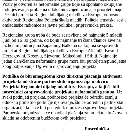
Poziv je otvoren za neformalne grupe koje su spontano okupljene
radi rješavanja problema u lokalnim zajednicama, a prioritet imaju
učesnici projekta Regionalni dijalog mladih za Evropu, odnosno
aktivnosti: Regionalna Politeia škola mladih, Politeia tematske sesije,
omladinske radionice za javne politike i pripravnička praksa.
Regionalna grupa treba da bude sastavljena od najmanje 5 mladih
ljudi od 16-30 godina, od kojih najmanje tri člana/članice žive na
različitim područjima Zapadnog Balkana na kojima se sprovodi
projekat Regionalni dijalog mladih za Evropu: Albaniji, Bosni i
Herzegovini, Kosovu, Sjevernoj Makedoniji i Srbiji. Najmanje
jedan član/članica neformalne grupe mora biti punoljetan/punoljetna
zbog potpisivanja Ugovora o sprovodjenju projekta.
Podrška će biti omogućena kroz direktna plaćanja aktivnosti
projekata od strane partnerskih organizacija u okviru
Projekta
Regionalni dijalog mladih za Evropu, a koji će biti
posrednici za sprovođenje projekata neformalnih groupa.
Uz
svaki podnijeti projekat, podnosioci projekta će odrediti zemlju
odnosno primarno područje djelovanja, što će odrediti i partnersku
organizaciju koja će biti posrednik u procesu sprovođenja projekta.
Partnerska organizacija će obavljati plaćanja za projektne troškove u
skladu sa odobrenim budžetom ovih projekata.
Posrednička