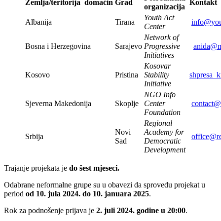
Zemlja/teritorija domaćin
Grad
Kontakt
organizacija
Youth Act
Albanija
Tirana
info@you
Center
Network of
Bosna i Herzegovina
Sarajevo
Progressive
anida@m
Initiatives
Kosovar
Kosovo
Pristina
Stability
shpresa_k
Initiative
NGO Info
Sjeverna Makedonija
Skoplje
Center
contact@
Foundation
Regional
Novi
Academy for
Srbija
office@r
Sad
Democratic
Development
Trajanje projekata je
do šest mjeseci.
Odabrane neformalne grupe su u obavezi da sprovedu projekat u
period
od 10. jula 2024. do 10. januara 2025
.
Rok za podnošenje prijava je
2. juli 2024. godine u 20:00
.