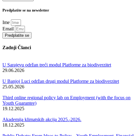
Predplatite se na newsletter
Ime
Email
Predplatite se
Zadnji Članci
U Sarajevu održan treći modul Platforme za biodiverzitet
29.06.2026
U Banjoj Luci održan drugi modul Platforme za biodiverzitet
25.05.2026
Third online regional policy lab on Employment (with the focus on
Youth Guarantee)
19.12.2025
Akademija klimatskih akcija 2025.-2026.
18.12.2025
Public Debate: From Ideas to Policy – Youth Employment, Financial