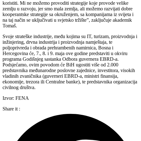
koristiti. Mi ne možemo provoditi strategije koje provode velike
zemlju u razvoju, jer smo mala zemlja, ali možemo razvijati dobre
kooperantske strategije sa okruženjem, sa kompanijama iz svijeta i
na taj način se uključivati u svjetsko tržište”, zaključuje akademik
Tomaš.
Svoje strateške industrije, među kojima su IT, turizam, proizvodnja i
inžinjering, drvna industrija i proizvodnja namještaja, te
poljoprivreda i obrada prehrambenih namirnica, Bosna i
Hercegovina će, 7., 8. i 9. maja ove godine predstaviti u okviru
programa Godišnjeg sastanka Odbora guvernera EBRD-a.
Podsjećamo, ovim povodom će BiH ugostiti više od 2.000
predstavnika međunarodne poslovne zajednice, investitora, visokih
vladinih zvaničnika (guverneri EBRD-a, ministri finansija,
ekonomije, trezora ili Centralne banke), te predstavnika organizacija
civilnog društva.
Izvor: FENA
Share it :