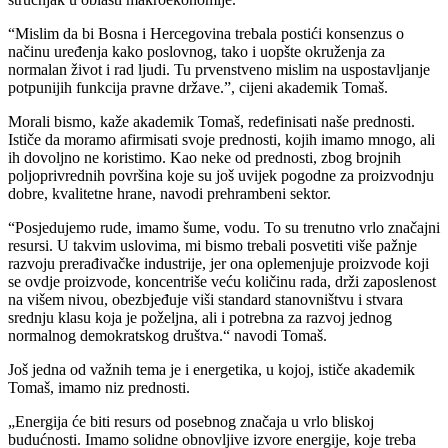
“Mislim da bi Bosna i Hercegovina trebala postići konsenzus o
načinu uređenja kako poslovnog, tako i uopšte okruženja za
normalan život i rad ljudi. Tu prvenstveno mislim na uspostavljanje
potpunijih funkcija pravne države.”, cijeni akademik Tomaš.
Morali bismo, kaže akademik Tomaš, redefinisati naše prednosti.
Ističe da moramo afirmisati svoje prednosti, kojih imamo mnogo, ali
ih dovoljno ne koristimo. Kao neke od prednosti, zbog brojnih
poljoprivrednih površina koje su još uvijek pogodne za proizvodnju
dobre, kvalitetne hrane, navodi prehrambeni sektor.
“Posjedujemo rude, imamo šume, vodu. To su trenutno vrlo značajni
resursi. U takvim uslovima, mi bismo trebali posvetiti više pažnje
razvoju prerađivačke industrije, jer ona oplemenjuje proizvode koji
se ovdje proizvode, koncentriše veću količinu rada, drži zaposlenost
na višem nivou, obezbjeđuje viši standard stanovništvu i stvara
srednju klasu koja je poželjna, ali i potrebna za razvoj jednog
normalnog demokratskog društva.“ navodi Tomaš.
Još jedna od važnih tema je i energetika, u kojoj, ističe akademik
Tomaš, imamo niz prednosti.
„Energija će biti resurs od posebnog značaja u vrlo bliskoj
budućnosti. Imamo solidne obnovljive izvore energije, koje treba