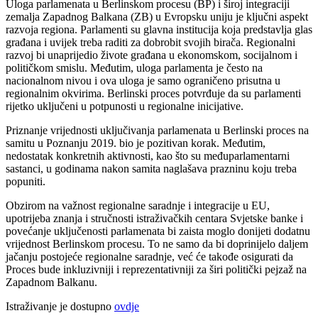
Uloga parlamenata u Berlinskom procesu (BP) i široj integraciji
zemalja Zapadnog Balkana (ZB) u Evropsku uniju je ključni aspekt
razvoja regiona. Parlamenti su glavna institucija koja predstavlja glas
građana i uvijek treba raditi za dobrobit svojih birača. Regionalni
razvoj bi unaprijedio živote građana u ekonomskom, socijalnom i
političkom smislu. Međutim, uloga parlamenta je često na
nacionalnom nivou i ova uloga je samo ograničeno prisutna u
regionalnim okvirima. Berlinski proces potvrđuje da su parlamenti
rijetko uključeni u potpunosti u regionalne inicijative.
Priznanje vrijednosti uključivanja parlamenata u Berlinski proces na
samitu u Poznanju 2019. bio je pozitivan korak. Međutim,
nedostatak konkretnih aktivnosti, kao što su međuparlamentarni
sastanci, u godinama nakon samita naglašava prazninu koju treba
popuniti.
Obzirom na važnost regionalne saradnje i integracije u EU,
upotrijeba znanja i stručnosti istraživačkih centara Svjetske banke i
povećanje uključenosti parlamenata bi zaista moglo donijeti dodatnu
vrijednost Berlinskom procesu. To ne samo da bi doprinijelo daljem
jačanju postojeće regionalne saradnje, već će takođe osigurati da
Proces bude inkluzivniji i reprezentativniji za širi politički pejzaž na
Zapadnom Balkanu.
Istraživanje je dostupno
ovdje