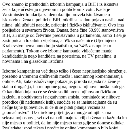
Ovo znamo iz prethodnih izbornih kampanja u BiH i iz iskustva
žena koje učestvuju u javnom ili političkom životu. Kada je
Westminster fondacija za demokratiju provela istraživanje o
iskustvima žena u politici u BiH, otkrili su stalnu pojavu nasilja nad
njima, uključujući napade, prijetnje i fizičko isključivanje. Ovo ima
posljedice u stvarnom životu. Danas, žene čine 50,9% stanovništva
BiH, ali manje od četvrtine predstavnika u parlamentu, samo 18% je
zastupnica u lokalnim vijećima, a 5% su načelnice (Ujedinjeno
Kraljevstvo nema puno bolju statistiku, sa 34% zastupnica u
parlamentu). Tokom ove izborne kampanje vidjećemo manje
kandidatkinja nego kandidata na posterima, na TV panelima, u
novinama i na glasačkim listićima.
Izborne kampanje su već dugo teško i često neprijateljsko okruženje,
posebno u vremenu društvenih mreža i anonimnog komentarisanja
online. Ali, kako istraživanje pokazuje, priroda napada na žene je
stalno drugačija, i u mnogome gora, nego za njihove muške kolege.
O kandidatkinjama će se često suditi prema njihovom fizičkom
izgledu, u pozitivnom i negativnom smislu, pominjaće se njihove
porodice (ili nedostatak istih), suočiće se sa insinuacijama da su
nečije tajne ljubavnice, ili će ih se pitati pitanja vezana za
„domaćinstvo“. Uz direktne prijetnje, a mnoge od njih su na
seksualnoj osnovi, svi ovi napadi imaju za cilj da ženama kažu da im
nije mjesto u politici, da im nije mjesto tamo gdje se donose odluke.
Pogledajte ispod teksta i pročitajte online komentare o bilo kojoj