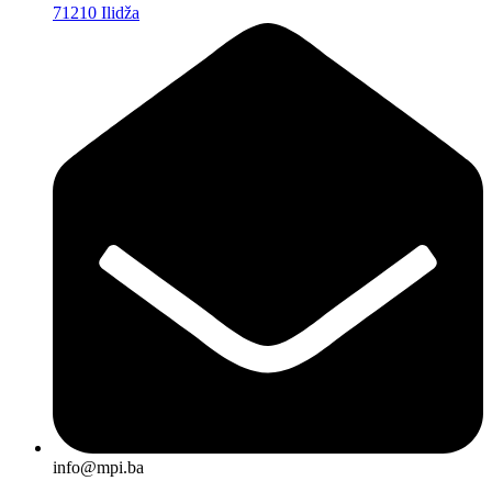
71210 Ilidža
info@mpi.ba