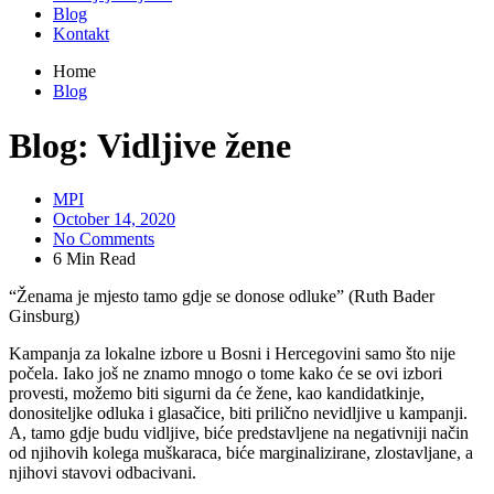
Blog
Kontakt
Home
Blog
Blog: Vidljive žene
MPI
October 14, 2020
No Comments
6 Min Read
“Ženama je mjesto tamo gdje se donose odluke” (Ruth Bader
Ginsburg)
Kampanja za lokalne izbore u Bosni i Hercegovini samo što nije
počela. Iako još ne znamo mnogo o tome kako će se ovi izbori
provesti, možemo biti sigurni da će žene, kao kandidatkinje,
donositeljke odluka i glasačice, biti prilično nevidljive u kampanji.
A, tamo gdje budu vidljive, biće predstavljene na negativniji način
od njihovih kolega muškaraca, biće marginalizirane, zlostavljane, a
njihovi stavovi odbacivani.