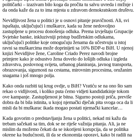
političarki – izazivam bilo koga da pročita tu salvu uvreda i mržnje i
da onda kaže da za to ima mjesta u zdravom demokratskom društvu.
Nevidljivost žena u politici je u osnovi pitanje pravičnosti. Ali, svi
ispaštaju, uključujući i muškarce, kada su žene nedovoljno
zastupljene u procesu donošenja odluka. Prema izvještaju Grupacije
Svjetske banke, inkluzivniji pristup budžetskim odlukama,
uključujući politike koje omogućuju ženama da učestvuju u istoj
ravni sa muškarcima može doprinijeti sa 16% BDP-u BiH. U njenoj
knjizi Nevidljive žene, Caroline Criado Perez navodi brojne
primjere kako je odsustvo žena dovelo do lošijih odluka i izgleda
zdravstva, poslovnog svijeta, urbanog planiranja, javnog transporta,
obrazovanja, sigurnosti na cestama, mirovnim procesima, oružanim
snagama i još mnogo polja.
Kako onda razbiti taj krug ovdje, u BiH? Vratiću se na ono što sam
rekao o vidljivosti, i koliko puta ćemo vidjeti kandidatkinje tokom
ove kampanje. Zastupljenost je bitna. Sigurno postoji priča, previše
dobra da bi bila istinita, u kojoj njemački dječak pita svoga oca da li
misli da bi muškarac ikada mogao postati njemački kancelar…
Kada govorim o predstavljanju žena u politici, nekad mi kažu da
trebam sačekati sa tim, dok se ne riješe važnija pitanja. Ali, ja ne
mislim da možemo čekati da se iskorijeni korupcija, da se politika
okrene ka budućnosti, ili da se ekonomija oporavi, kako bi radili na