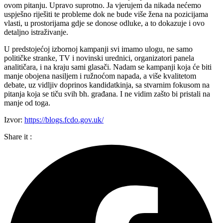
ovom pitanju. Upravo suprotno. Ja vjerujem da nikada nećemo
uspješno riješiti te probleme dok ne bude više žena na pozicijama
vlasti, u prostorijama gdje se donose odluke, a to dokazuje i ovo
detaljno istraživanje.
U predstojećoj izbornoj kampanji svi imamo ulogu, ne samo
političke stranke, TV i novinski urednici, organizatori panela
analitičara, i na kraju sami glasači. Nadam se kampanji koja će biti
manje obojena nasiljem i ružnoćom napada, a više kvalitetom
debate, uz vidljiv doprinos kandidatkinja, sa stvarnim fokusom na
pitanja koja se tiču svih bh. građana. I ne vidim zašto bi pristali na
manje od toga.
Izvor:
https://blogs.fcdo.gov.uk/
Share it :