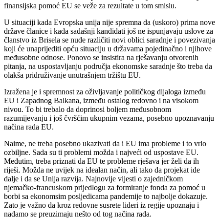
finansijska pomoć EU se veže za rezultate u tom smislu.
U situaciji kada Evropska unija nije spremna da (uskoro) prima nove
države članice i kada sadašnji kandidati još ne ispunjavaju uslove za
članstvo iz Brisela se nude različiti novi oblici saradnje i povezivanja
koji će unaprijediti opću situaciju u državama pojedinačno i njihove
međusobne odnose. Ponovo se insistira na rješavanju otvorenih
pitanja, na uspostavljanju područja ekonomske saradnje što treba da
olakša pridruživanje unutrašnjem tržištu EU.
Izražena je i spremnost za oživljavanje političkog dijaloga između
EU i Zapadnog Balkana, između ostalog redovno i na visokom
nivou. To bi trebalo da doprinosi boljem međusobnom
razumijevanju i još čvršćim ukupnim vezama, posebno upoznavanju
načina rada EU.
Naime, ne treba posebno ukazivati da i EU ima probleme i to vrlo
ozbiljne. Sada su ti problemi možda i najveći od uspostave EU.
Međutim, treba priznati da EU te probleme rješava jer želi da ih
riješi. Možda ne uvijek na idealan način, ali tako da projekat ide
dalje i da se Unija razvija. Najnovije vijesti o zajedničkom
njemačko-francuskom prijedlogu za formiranje fonda za pomoć u
borbi sa ekonomsim posljedicama pandemije to najbolje dokazuje.
Zato je važno da kroz redovne susrete lideri iz regije upoznaju i
nadamo se preuzimaju nešto od tog načina rada.