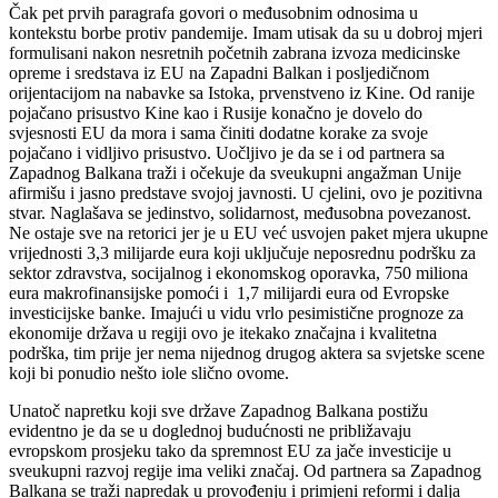
Čak pet prvih paragrafa govori o međusobnim odnosima u
kontekstu borbe protiv pandemije. Imam utisak da su u dobroj mjeri
formulisani nakon nesretnih početnih zabrana izvoza medicinske
opreme i sredstava iz EU na Zapadni Balkan i posljedičnom
orijentacijom na nabavke sa Istoka, prvenstveno iz Kine. Od ranije
pojačano prisustvo Kine kao i Rusije konačno je dovelo do
svjesnosti EU da mora i sama činiti dodatne korake za svoje
pojačano i vidljivo prisustvo. Uočljivo je da se i od partnera sa
Zapadnog Balkana traži i očekuje da sveukupni angažman Unije
afirmišu i jasno predstave svojoj javnosti. U cjelini, ovo je pozitivna
stvar. Naglašava se jedinstvo, solidarnost, međusobna povezanost.
Ne ostaje sve na retorici jer je u EU već usvojen paket mjera ukupne
vrijednosti 3,3 milijarde eura koji uključuje neposrednu podršku za
sektor zdravstva, socijalnog i ekonomskog oporavka, 750 miliona
eura makrofinansijske pomoći i 1,7 milijardi eura od Evropske
investicijske banke. Imajući u vidu vrlo pesimistične prognoze za
ekonomije država u regiji ovo je itekako značajna i kvalitetna
podrška, tim prije jer nema nijednog drugog aktera sa svjetske scene
koji bi ponudio nešto iole slično ovome.
Unatoč napretku koji sve države Zapadnog Balkana postižu
evidentno je da se u doglednoj budućnosti ne približavaju
evropskom prosjeku tako da spremnost EU za jače investicije u
sveukupni razvoj regije ima veliki značaj. Od partnera sa Zapadnog
Balkana se traži napredak u provođenju i primjeni reformi i dalja