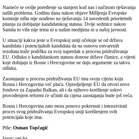
Nameće se ovdje poređenje sa stanjem kod nas i načinom rješavanja
naših problema. Godinu dana nakon objave Mišljenja Evropske
komisije ništa nije urađeno na rješavanju 14 navedenih prioritetnih
pitanja za dobijanje kandidatskog statusa. Dvije sedmice nakon
Samita to više nije tema ni u našim medijima ni u našoj javnosti.
U situaciji kakva jeste u Evropskoj uniji očekuje se od država
kandidata i potencijalnih kandidata da na osnovu ostvarenih
rezultata traže podršku za svoj napredak u procesu pridruživanja
EU. Odluku o kandidatskom statusu donose države članice, a vijesti
koje dobijaju iz Bosne i Hercegovine ne daju argumente za takvu
odluku.
Zaostajanje u procesu pridruživanja EU ima svoju cijenu koju
Bosna i Hercegovina već plaća. Opredjeljenje EU da otvori nove
fondove za Zapadni Balkan, ali i da njihovo korištenje uslovi
provođenjem reformi će učiniti da cijena zaostajanja bude još veća.
Bosna i Hercegovina zato mora ponovo pokrenuti i intenzivirati
proces svog pridruživanja Evropskoj uniji korištenjem svih
potencijala koje ima.
Piše:
Osman Topčagić
Izvor: vpi.ba