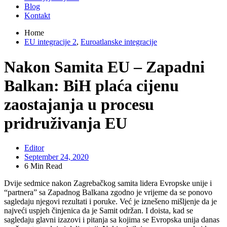
Blog
Kontakt
Home
EU integracije 2
,
Euroatlanske integracije
Nakon Samita EU – Zapadni
Balkan: BiH plaća cijenu
zaostajanja u procesu
pridruživanja EU
Editor
September 24, 2020
6 Min Read
Dvije sedmice nakon Zagrebačkog samita lidera Evropske unije i
“partnera” sa Zapadnog Balkana zgodno je vrijeme da se ponovo
sagledaju njegovi rezultati i poruke. Već je iznešeno mišljenje da je
najveći uspjeh činjenica da je Samit održan. I doista, kad se
sagledaju glavni izazovi i pitanja sa kojima se Evropska unija danas