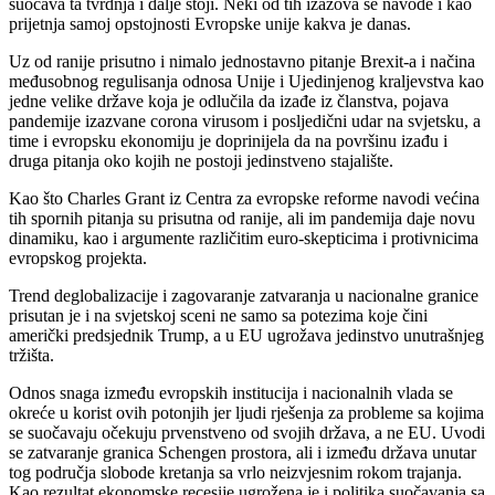
suočava ta tvrdnja i dalje stoji. Neki od tih izazova se navode i kao
prijetnja samoj opstojnosti Evropske unije kakva je danas.
Uz od ranije prisutno i nimalo jednostavno pitanje Brexit-a i načina
međusobnog regulisanja odnosa Unije i Ujedinjenog kraljevstva kao
jedne velike države koja je odlučila da izađe iz članstva, pojava
pandemije izazvane corona virusom i posljedični udar na svjetsku, a
time i evropsku ekonomiju je doprinijela da na površinu izađu i
druga pitanja oko kojih ne postoji jedinstveno stajalište.
Kao što Charles Grant iz Centra za evropske reforme navodi većina
tih spornih pitanja su prisutna od ranije, ali im pandemija daje novu
dinamiku, kao i argumente različitim euro-skepticima i protivnicima
evropskog projekta.
Trend deglobalizacije i zagovaranje zatvaranja u nacionalne granice
prisutan je i na svjetskoj sceni ne samo sa potezima koje čini
američki predsjednik Trump, a u EU ugrožava jedinstvo unutrašnjeg
tržišta.
Odnos snaga između evropskih institucija i nacionalnih vlada se
okreće u korist ovih potonjih jer ljudi rješenja za probleme sa kojima
se suočavaju očekuju prvenstveno od svojih država, a ne EU. Uvodi
se zatvaranje granica Schengen prostora, ali i između država unutar
tog područja slobode kretanja sa vrlo neizvjesnim rokom trajanja.
Kao rezultat ekonomske recesije ugrožena je i politika suočavanja sa