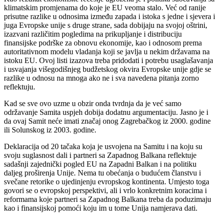
klimatskim promjenama do koje je EU veoma stalo. Već od ranije
prisutne razlike u odnosima između zapada i istoka s jedne i sjevera i
juga Evropske unije s druge strane, sada dobijaju na svojoj oštrini,
izazvani različitim pogledima na prikupljanje i distribuciju
finansijske podrške za obnovu ekonomije, kao i odnosom prema
autoritativnom modelu vladanja koji se javlja u nekim državama na
istoku EU. Ovoj listi izazova treba pridodati i potrebu usaglašavanja
i usvajanja višegodišnjeg budžetskog okvira Evropske unije gdje se
razlike u odnosu na mnoga ako ne i sva navedena pitanja zorno
reflektuju.
Kad se sve ovo uzme u obzir onda tvrdnja da je već samo
održavanje Samita uspjeh dobija dodatnu argumentaciju. Jasno je i
da ovaj Samit neće imati značaj onog Zagrebačkog iz 2000. godine
ili Solunskog iz 2003. godine.
Deklaracija od 20 tačaka koja je usvojena na Samitu i na koju su
svoju suglasnost dali i partneri sa Zapadnog Balkana reflektuje
sadašnji zajednički pogled EU na Zapadni Balkan i na politiku
daljeg proširenja Unije. Nema tu obećanja o budućem članstvu i
svečane retorike o ujedinjenju evropskog kontinenta. Umjesto toga
govori se o evropskoj perspektivi, ali i vrlo konkretnim koracima i
reformama koje partneri sa Zapadnog Balkana treba da poduzimaju
kao i finansijskoj pomoći koju im u tome Unija namjerava dati.